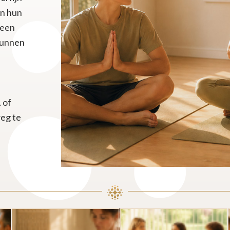
in hun
geen
 kunnen
 of
weg te