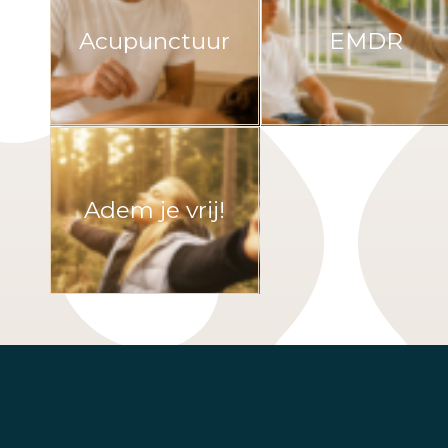
Acupunctuur
EMDR
Adem je vrij!