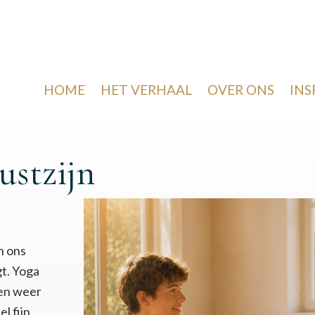
HOME
HET VERHAAL
OVER ONS
INS
ustzijn
in ons
t. Yoga
 en weer
l fijn