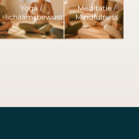
Yoga /
Meditatie /
gen
lichaamsbewustzijn
Mindfulness